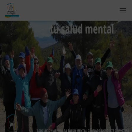
C
A
M
B
I
A
R
M
O
D
O
D
E
N
A
V
E
G
A
C
I