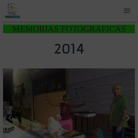
C
A
MEMORIAS FOTOGRAFICAS
M
B
I
2014
A
R
M
O
D
O
D
E
N
A
V
E
G
A
C
I