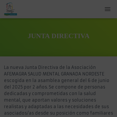
C
A
M
B
I
JUNTA DIRECTIVA
A
R
M
O
D
O
La nueva Junta Directiva de la Asociación
D
E
AFEMAGRA SALUD MENTAL GRANADA NORDESTE
N
escogida en la asamblea general del 6 de junio
A
del 2025 por 2 años. Se compone de personas
V
E
dedicadas y comprometidas con la salud
G
mental, que aportan valores y soluciones
A
realistas y adaptadas a las necesidades de sus
C
I
asociados/as desde su posición como familiares