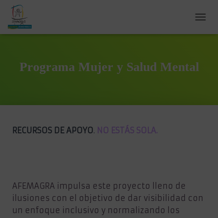
C
A
M
B
I
Programa Mujer y Salud Mental
A
R
M
O
D
O
D
RECURSOS DE APOYO
.
NO ESTÁS SOLA.
E
N
A
V
E
G
AFEMAGRA impulsa este proyecto lleno de
A
ilusiones con el objetivo de dar visibilidad con
C
un enfoque inclusivo y normalizando los
I