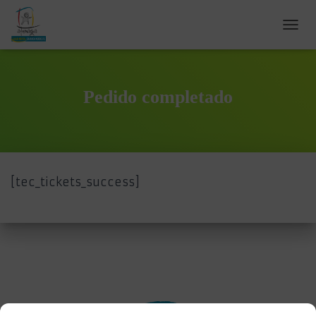
C
A
M
B
I
Pedido completado
A
R
M
O
D
O
[tec_tickets_success]
D
E
N
A
V
E
G
A
C
I