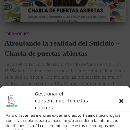
FORMACIONES
Afrontando la realidad del Suicidio –
Charla de puertas abiertas
Según el IV Estudio de Salud Y Estilo de Vida de 2021, un
15,5% de la población española ha presentado ideaciones
suicidas surante el último año. La proporción es mayor
en los jóvenes de entre 18 y 25 años y, atendiendo al
género, las valoraciones sobre el propio estado
Gestionar el
psicológico
Leer más
consentimiento de las
Por
AFEMAGRA SALUD MENTAL GRANADA NORDESTE
, hace
5
cookies
años
Para ofrecer las mejores experiencias, utilizamos tecnologías
como las cookies para almacenar y/o acceder a la información
del dispositivo. El consentimiento de estas tecnologías nos