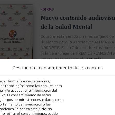
NOTICIAS
Nuevo contenido audiovisu
de la Salud Mental
Octubre está siendo un mes cargado de
ilusiones para la Asociación AFEMAGR
NORDESTE. El día 7 de octubre tuvimos el
gala de entrega de PREMIOS FEAFES ANDA
Mental para recoger el
Leer más
Por
AFEMAGRA SALUD MENTAL GRANADA
Gestionar el consentimiento de las cookies
recer las mejores experiencias,
mos tecnologías como las cookies para
ar y/o acceder a la información del
ivo. El consentimiento de estas
gías nos permitirá procesar datos como
ortamiento de navegación o las
caciones únicas en este sitio. No
r o retirar el consentimiento, puede