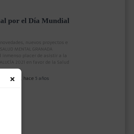
al por el Día Mundial
 novedades, nuevos proyectos e
A SALUD MENTAL GRANADA
 inmenso placer de asistir a la
LUCÍA 2021 en favor de la Salud
 NORDESTE
, hace
5 años