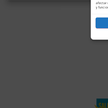
afectar
y funcio