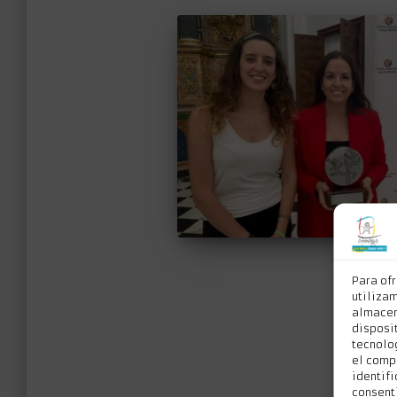
Para of
utiliza
almacen
disposit
tecnolo
el comp
identifi
consenti