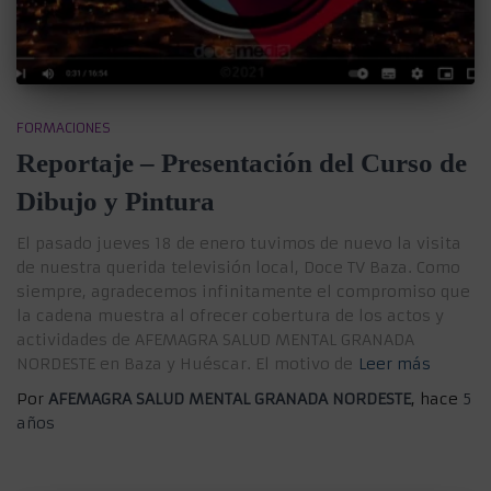
FORMACIONES
Reportaje – Presentación del Curso de
Dibujo y Pintura
El pasado jueves 18 de enero tuvimos de nuevo la visita
de nuestra querida televisión local, Doce TV Baza. Como
siempre, agradecemos infinitamente el compromiso que
la cadena muestra al ofrecer cobertura de los actos y
actividades de AFEMAGRA SALUD MENTAL GRANADA
NORDESTE en Baza y Huéscar. El motivo de
Leer más
Por
AFEMAGRA SALUD MENTAL GRANADA NORDESTE
, hace
5
años