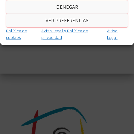
meses de enero, febrero y marzo. A modo de introducción
DENEGAR
y adaptando los contenidos a las necesidades y
capacidades individuales del alumnado, se desarrollarán
VER PREFERENCIAS
Leer más
Política de
Aviso Legal y Política de
Aviso
Por
AFEMAGRA SALUD MENTAL GRANADA NORDESTE
, hace
5
cookies
privacidad
Legal
años