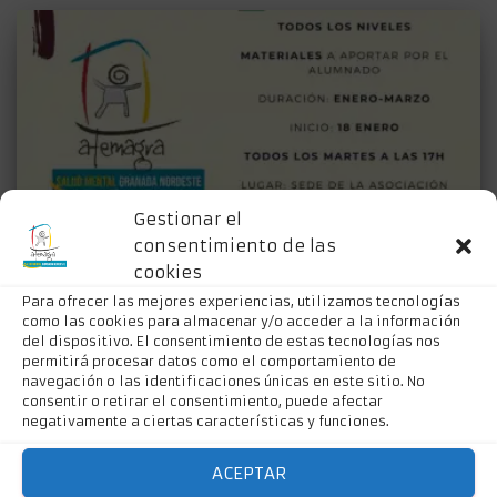
Gestionar el
consentimiento de las
cookies
Para ofrecer las mejores experiencias, utilizamos tecnologías
como las cookies para almacenar y/o acceder a la información
del dispositivo. El consentimiento de estas tecnologías nos
permitirá procesar datos como el comportamiento de
FORMACIONES
navegación o las identificaciones únicas en este sitio. No
Curso de Dibujo y Pintura
consentir o retirar el consentimiento, puede afectar
negativamente a ciertas características y funciones.
El espacio destinado a las actividades ocupacionales de
AFEMAGRA SALUD MENTAL GRANADA NORDESTE en Baza se
ACEPTAR
convertirá en un estudio de dibujo y pintura durante los